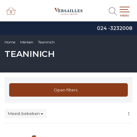
0
0
MENU
024 -3232008
Home
Merken
Teaninich
TEANINICH
Open filters
Meest bekeken
1