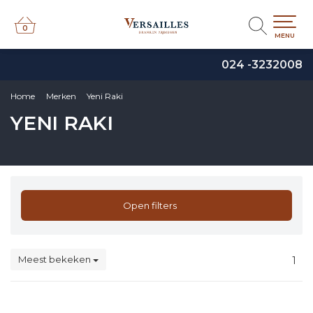
0
0
MENU
024 -3232008
Home
Merken
Yeni Raki
YENI RAKI
Open filters
Meest bekeken
1