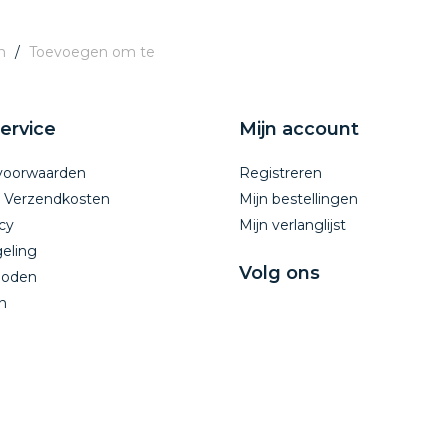
n
/
Toevoegen om te
ervice
Mijn account
voorwaarden
Registreren
n Verzendkosten
Mijn bestellingen
cy
Mijn verlanglijst
eling
Volg ons
hoden
n