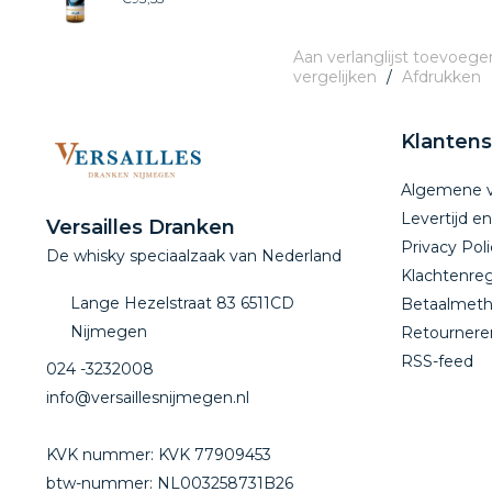
Aan verlanglijst toevoege
vergelijken
/
Afdrukken
Klantens
Algemene 
Levertijd e
Versailles Dranken
Privacy Poli
De whisky speciaalzaak van Nederland
Klachtenreg
Lange Hezelstraat 83 6511CD
Betaalmet
Nijmegen
Retournere
RSS-feed
024 -3232008
info@versaillesnijmegen.nl
KVK nummer: KVK 77909453
btw-nummer: NL003258731B26