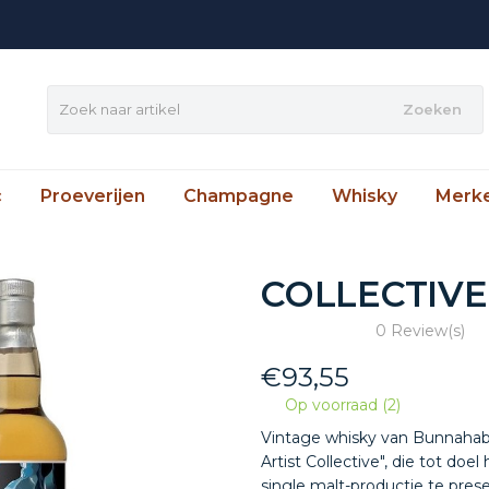
Zoeken
c
Proeverijen
Champagne
Whisky
Merk
COLLECTIVE
0 Review(s)
€
93,55
Op voorraad (2)
Vintage whisky van Bunnahabhai
Artist Collective", die tot doe
single malt-productie te pre