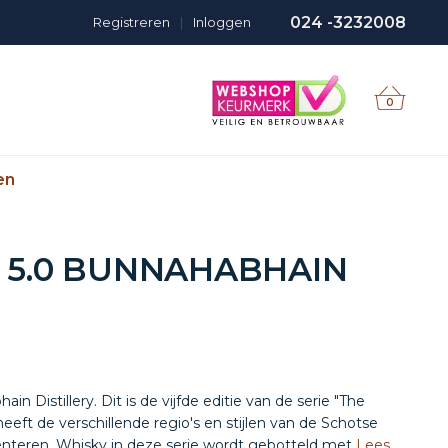
024 -3232008
Registreren
|
Inloggen
0
en
 5.0 BUNNAHABHAIN
n Distillery. Dit is de vijfde editie van de serie "The
l heeft de verschillende regio's en stijlen van de Schotse
senteren. Whisky in deze serie wordt gebotteld met
Lees