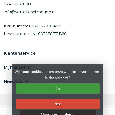
024 -3232008
info@versaillesnijmegen.nl
KVK nummer: KVK 77909453
btw-nummer: NL003258731B26
Klantenservice
Mijn account
Wij slaan cookies op om onze website te verbeteren.
Is dat akkoord?
Nieuwsbrief
Ja
Nee
© Copyright 2026 Versailles Nijmegen
- Theme by
Frontlabel
- Powered
+
Meer over cookies »