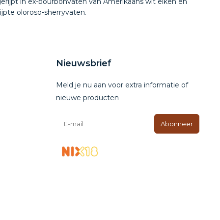
erijpt in ex-bourbonvaten van Amerikaans wit eiken en
ijpte oloroso-sherryvaten.
Nieuwsbrief
Meld je nu aan voor extra informatie of
nieuwe producten
Abonneer