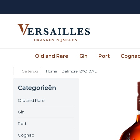
Old and Rare
Gin
Port
Cogna
Ga terug
Home
Dalmore 12YO 0,7L
Categorieën
Old and Rare
Gin
Port
Cognac