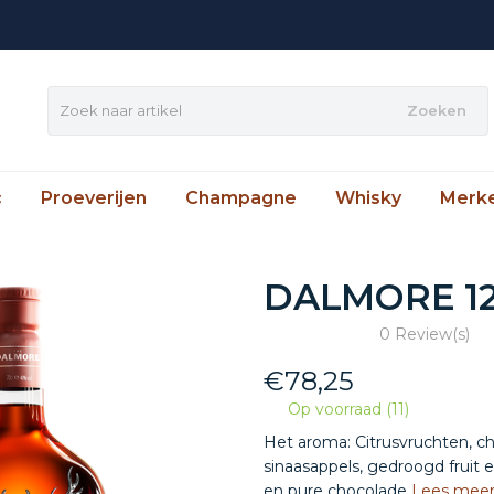
Zoeken
c
Proeverijen
Champagne
Whisky
Merk
DALMORE 12
0 Review(s)
€
78,25
Op voorraad (11)
Het aroma: Citrusvruchten, ch
sinaasappels, gedroogd fruit en
en pure chocolade
Lees mee