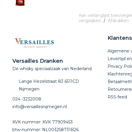
Aan verlanglijst toevoege
vergelijken
/
Afdrukken
Klantens
Algemene 
Levertijd e
Versailles Dranken
Privacy Poli
De whisky speciaalzaak van Nederland
Klachtenreg
Lange Hezelstraat 83 6511CD
Betaalmet
Nijmegen
Retournere
RSS-feed
024 -3232008
info@versaillesnijmegen.nl
KVK nummer: KVK 77909453
btw-nummer: NL003258731B26