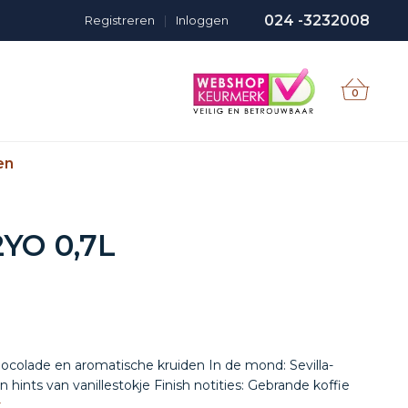
024 -3232008
Registreren
|
Inloggen
0
en
YO 0,7L
ocolade en aromatische kruiden In de mond: Sevilla-
 hints van vanillestokje Finish notities: Gebrande koffie
r