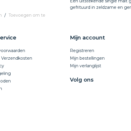
Een uitstekende single malt g
gefrituurd in zeldzame en ger
n
/
Toevoegen om te
ervice
Mijn account
voorwaarden
Registreren
n Verzendkosten
Mijn bestellingen
cy
Mijn verlanglijst
eling
Volg ons
hoden
n