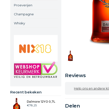
Proeverijen
Champagne
Whisky
Reviews
Help ons en andere klanten
Recent bekeken
Dalmore 12YO 0,7L
Delen
€78,25