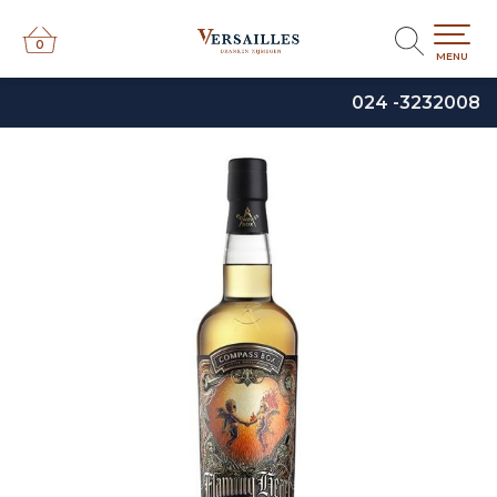
0
0
MENU
024 -3232008