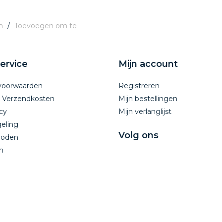
n
/
Toevoegen om te
ervice
Mijn account
voorwaarden
Registreren
n Verzendkosten
Mijn bestellingen
cy
Mijn verlanglijst
eling
Volg ons
hoden
n