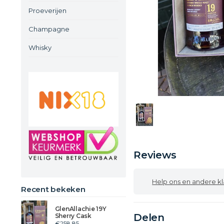
Proeverijen
Champagne
Whisky
Reviews
Help ons en andere klanten
Recent bekeken
GlenAllachie 19Y
Delen
Sherry Cask
€258,85