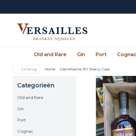
Old and Rare
Gin
Port
Cogna
Ga terug
Home
GlenAllachie 19Y Sherry Cask
Categorieën
Old and Rare
Gin
Port
Cognac