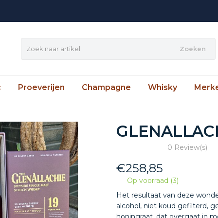
Zoeken
c
Proeverijen
Champagne
Whisky
Merk
GLENALLACH
0 Review(s)
€
258,85
Op voorraad (3)
Het resultaat van deze wonde
alcohol, niet koud gefilterd
honingraat, dat overgaat in m