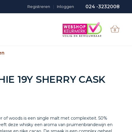
024 -3232008
Registreren
|
Inloggen
0
en
IE 19Y SHERRY CASK
r of woods is een single malt met complexiteit. 50%
, geeft deze whisky een aroma van pruimenbrandewijn en
elasse en rijke cacao. De smaak is een complex geheel.