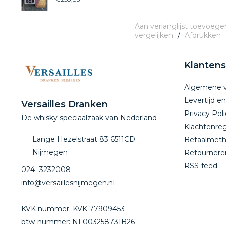
Aan verlanglijst toevoege
vergelijken
/
Afdrukken
Klantens
Algemene 
Levertijd e
Versailles Dranken
Privacy Poli
De whisky speciaalzaak van Nederland
Klachtenreg
Lange Hezelstraat 83 6511CD
Betaalmet
Nijmegen
Retournere
RSS-feed
024 -3232008
info@versaillesnijmegen.nl
KVK nummer: KVK 77909453
btw-nummer: NL003258731B26