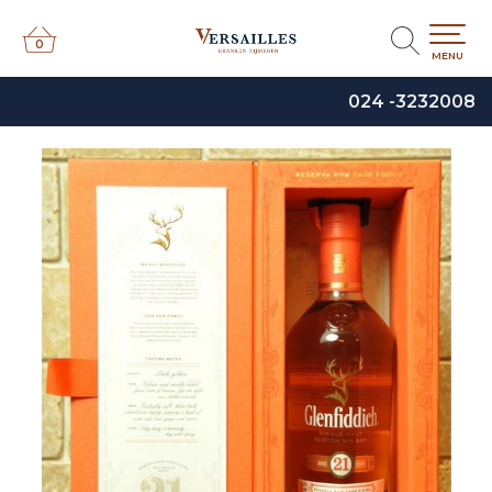
0
0
MENU
024 -3232008