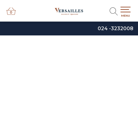
0
0
MENU
024 -3232008