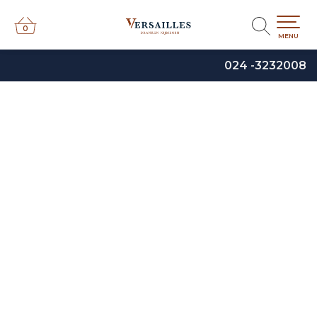
0
0
MENU
024 -3232008