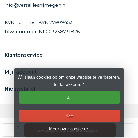
info@versaillesnijmegen.nl
KVK nummer: KVK 77909453
btw-nummer: NL003258731B26
Klantenservice
Mijn account
Wij slaan cookies op om onze website te verbeteren.
Is dat akkoord?
Nieuwsbrief
Ja
Nee
© Copyright 2026 Versailles Nijmegen
- Theme by
Frontlabel
- Powered
+
Meer over cookies »
Toevoegen aan winkelwagen
by
Lightspeed
-