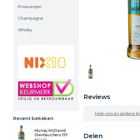
Proeverijen
Champagne
Whisky
Reviews
Help ons en andere klanten
Recent bekeken
Murray McDavid
Delen
Glentauchers 15Y
€92,95