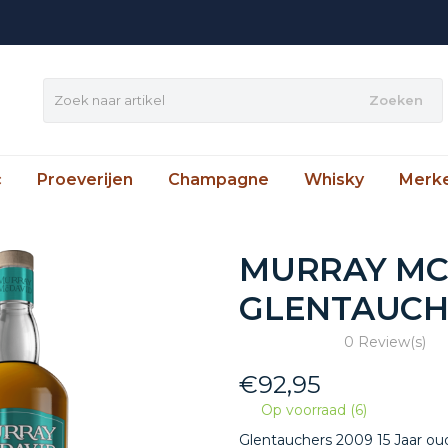
Zoeken
c
Proeverijen
Champagne
Whisky
Merk
MURRAY MC
GLENTAUCH
0 Review(s)
€
92,95
Op voorraad (6)
Glentauchers 2009 15 Jaar oud,