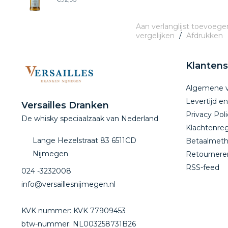
Aan verlanglijst toevoege
vergelijken
/
Afdrukken
Klantens
Algemene 
Levertijd e
Versailles Dranken
Privacy Poli
De whisky speciaalzaak van Nederland
Klachtenreg
Lange Hezelstraat 83 6511CD
Betaalmet
Nijmegen
Retournere
RSS-feed
024 -3232008
info@versaillesnijmegen.nl
KVK nummer: KVK 77909453
btw-nummer: NL003258731B26