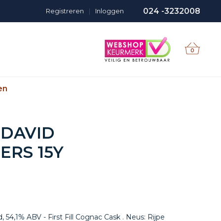
024 -3232008
Registreren
|
Inloggen
0
en
DAVID
ERS 15Y
 54,1% ABV - First Fill Cognac Cask . Neus: Rijpe