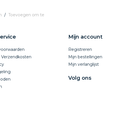
n
/
Toevoegen om te
ervice
Mijn account
voorwaarden
Registreren
n Verzendkosten
Mijn bestellingen
cy
Mijn verlanglijst
eling
Volg ons
hoden
n