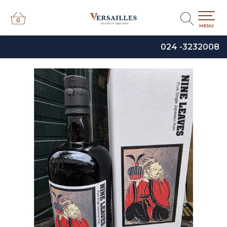
0
0
MENU
024 -3232008