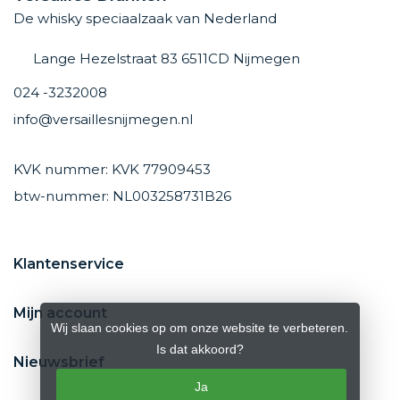
De whisky speciaalzaak van Nederland
Lange Hezelstraat 83 6511CD Nijmegen
024 -3232008
info@versaillesnijmegen.nl
KVK nummer: KVK 77909453
btw-nummer: NL003258731B26
Klantenservice
Mijn account
Wij slaan cookies op om onze website te verbeteren.
Is dat akkoord?
Nieuwsbrief
Ja