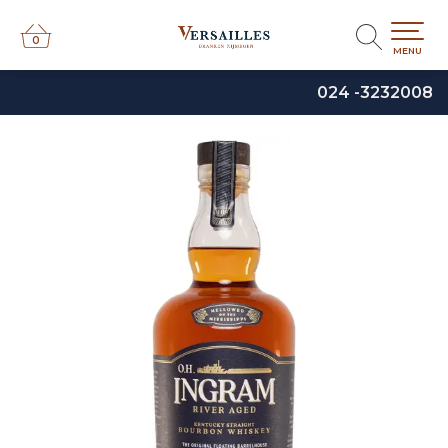
0
0
MENU
024 -3232008