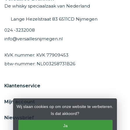
De whisky speciaalzaak van Nederland
Lange Hezelstraat 83 6511CD Nijmegen
024 -3232008
info@versaillesnijmegen.nl
KVK nummer: KVK 77909453
btw-nummer: NL003258731B26
Klantenservice
Mijn account
Wij slaan cookies op om onze website te verbeteren.
Is dat akkoord?
Nieuwsbrief
Ja