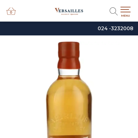
0
0
MENU
024 -3232008