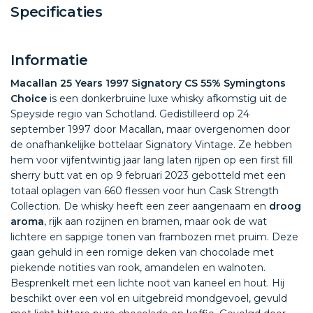
Specificaties
Informatie
Macallan 25 Years 1997 Signatory CS 55% Symingtons
Choice
is een donkerbruine luxe whisky afkomstig uit de
Speyside regio van Schotland. Gedistilleerd op 24
september 1997 door Macallan, maar overgenomen door
de onafhankelijke bottelaar Signatory Vintage. Ze hebben
hem voor vijfentwintig jaar lang laten rijpen op een first fill
sherry butt vat en op 9 februari 2023 gebotteld met een
totaal oplagen van 660 flessen voor hun Cask Strength
Collection. De whisky heeft een zeer aangenaam en
droog
aroma
, rijk aan rozijnen en bramen, maar ook de wat
lichtere en sappige tonen van frambozen met pruim. Deze
gaan gehuld in een romige deken van chocolade met
piekende notities van rook, amandelen en walnoten.
Besprenkelt met een lichte noot van kaneel en hout. Hij
beschikt over een vol en uitgebreid mondgevoel, gevuld