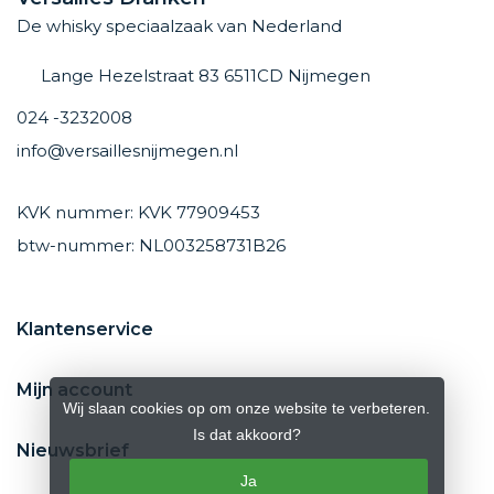
De whisky speciaalzaak van Nederland
Lange Hezelstraat 83 6511CD Nijmegen
024 -3232008
info@versaillesnijmegen.nl
KVK nummer: KVK 77909453
btw-nummer: NL003258731B26
Klantenservice
Mijn account
Wij slaan cookies op om onze website te verbeteren.
Is dat akkoord?
Nieuwsbrief
Ja