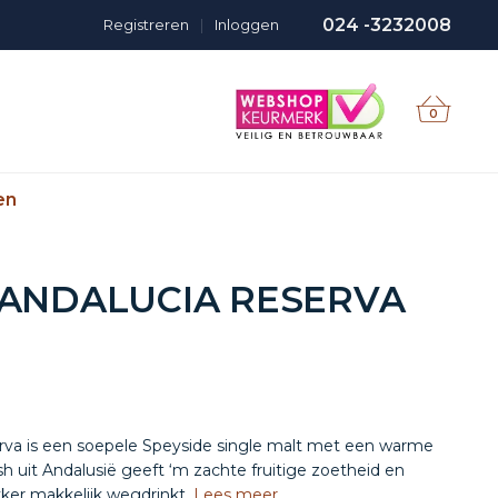
024 -3232008
Registreren
|
Inloggen
0
en
 ANDALUCIA RESERVA
rva is een soepele Speyside single malt met een warme
sh uit Andalusië geeft ‘m zachte fruitige zoetheid en
kker makkelijk wegdrinkt.
Lees meer