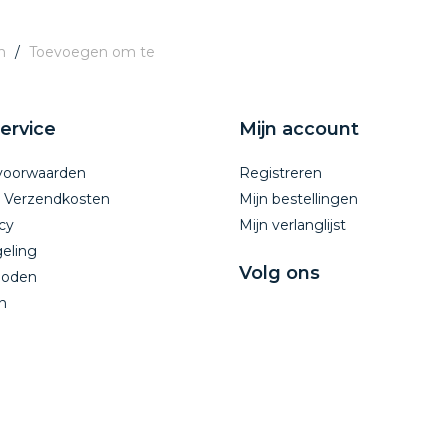
n
/
Toevoegen om te
ervice
Mijn account
voorwaarden
Registreren
n Verzendkosten
Mijn bestellingen
cy
Mijn verlanglijst
eling
Volg ons
hoden
n