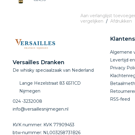
Aan verlanglijst toevoege
vergelijken
/
Afdrukken
Klantens
Algemene 
Levertijd e
Versailles Dranken
Privacy Poli
De whisky speciaalzaak van Nederland
Klachtenreg
Lange Hezelstraat 83 6511CD
Betaalmet
Nijmegen
Retournere
RSS-feed
024 -3232008
info@versaillesnijmegen.nl
KVK nummer: KVK 77909453
btw-nummer: NL003258731B26