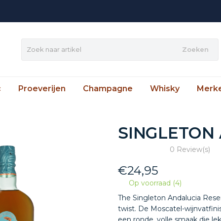
Zoeken
c
Proeverijen
Champagne
Whisky
Merk
SINGLETON
0 Review(s)
€
24,95
Op voorraad (4)
The Singleton Andalucia Rese
twist. De Moscatel-wijnvatfini
een ronde, volle smaak die le