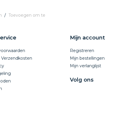
n
/
Toevoegen om te
ervice
Mijn account
voorwaarden
Registreren
n Verzendkosten
Mijn bestellingen
cy
Mijn verlanglijst
eling
Volg ons
hoden
n