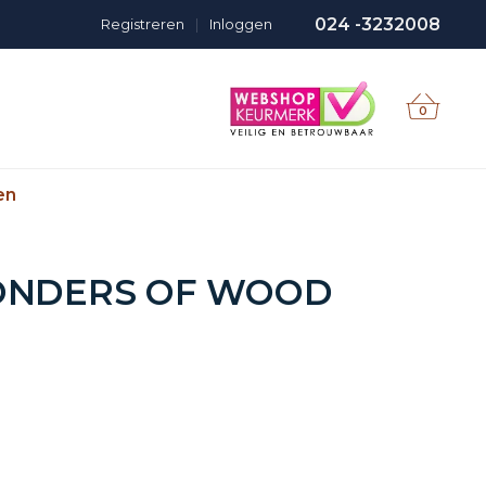
024 -3232008
Registreren
|
Inloggen
0
en
ONDERS OF WOOD