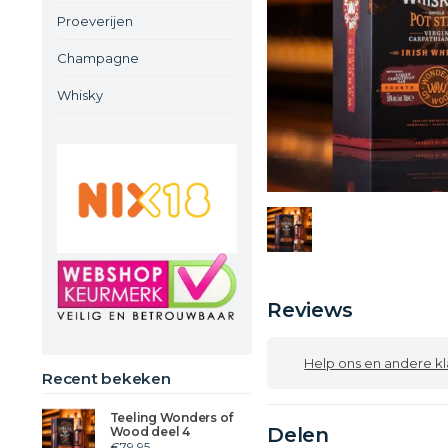
Proeverijen
Champagne
Whisky
Reviews
Help ons en andere klanten
Recent bekeken
Teeling Wonders of
Delen
Wood deel 4
€79,95