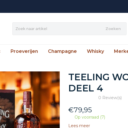
Zoeken
c
Proeverijen
Champagne
Whisky
Merk
TEELING W
DEEL 4
0 Review(s)
€
79,95
Op voorraad (7)
Lees meer