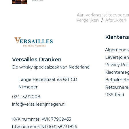
Aan verlanglijst toevoege
vergelijken
/
Afdrukken
Klantens
Algemene 
Levertijd e
Versailles Dranken
Privacy Poli
De whisky speciaalzaak van Nederland
Klachtenreg
Lange Hezelstraat 83 6511CD
Betaalmet
Nijmegen
Retournere
RSS-feed
024 -3232008
info@versaillesnijmegen.nl
KVK nummer: KVK 77909453
btw-nummer: NL003258731B26