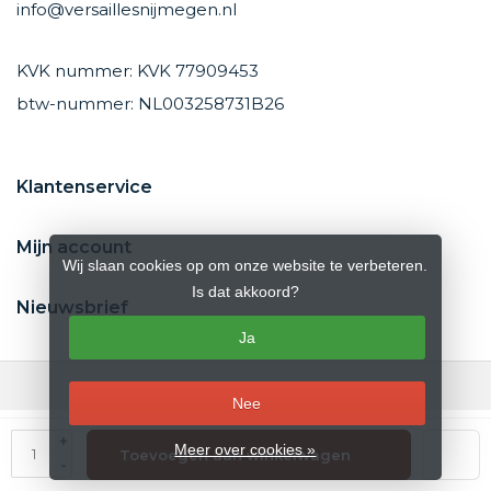
info@versaillesnijmegen.nl
KVK nummer: KVK 77909453
btw-nummer: NL003258731B26
Klantenservice
Mijn account
Wij slaan cookies op om onze website te verbeteren.
Is dat akkoord?
Nieuwsbrief
Ja
Nee
© Copyright 2026 Versailles Nijmegen
- Theme by
Frontlabel
- Powered
+
Meer over cookies »
Toevoegen aan winkelwagen
by
Lightspeed
-