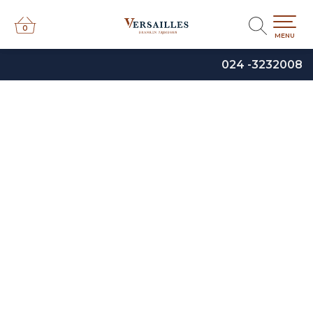
0
0
MENU
024 -3232008