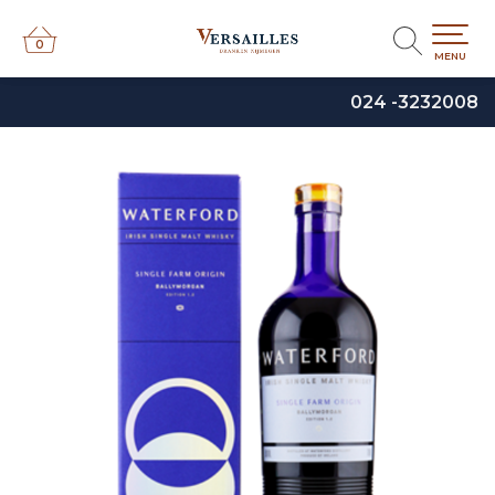
0
0
MENU
024 -3232008