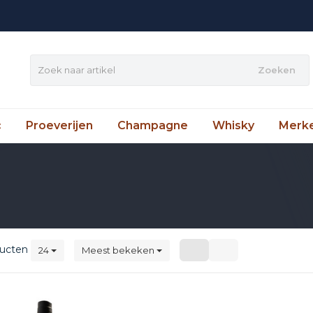
Zoeken
c
Proeverijen
Champagne
Whisky
Merk
ucten
24
Meest bekeken