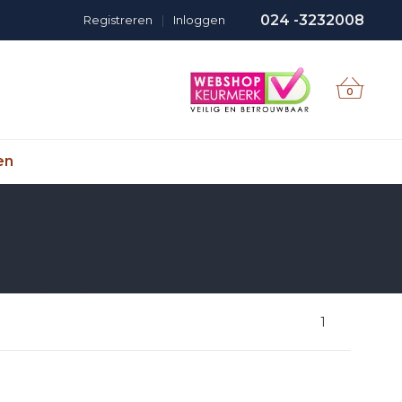
024 -3232008
Registreren
|
Inloggen
0
en
1