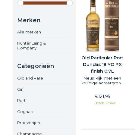
Merken
Alle merken
Hunter Laing &
Company
Old Particular Port
Dundas 18 YO PX
Categorieën
finish 0,7L
Old and Rare
Neus: Rijk, met een
kruidige achtergrond
op basis van granen –
Gin
plus een zakje toffees
€121,95
en laatrijp donker fruit
Port
Smaak: pikante stijl,
Beschikbaar
verwarmend tot
Cognac
stroop, honingraat en
harde crème brûlée
Afdronk: alcoholisch
Proeverijen
vanille-ijs gaat vooraf
aan melasse.
Champagne