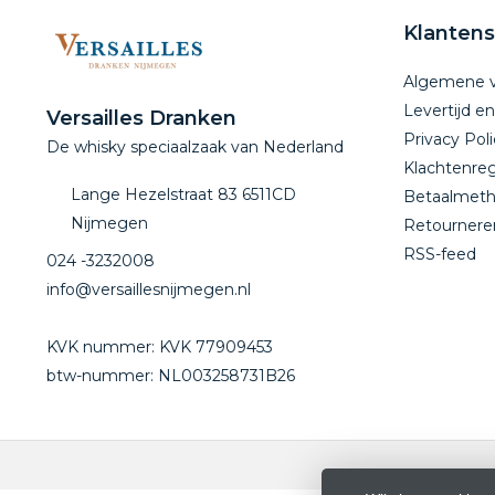
Klantens
Algemene 
Levertijd e
Versailles Dranken
Privacy Poli
De whisky speciaalzaak van Nederland
Klachtenreg
Lange Hezelstraat 83 6511CD
Betaalmet
Nijmegen
Retournere
RSS-feed
024 -3232008
info@versaillesnijmegen.nl
KVK nummer: KVK 77909453
btw-nummer: NL003258731B26