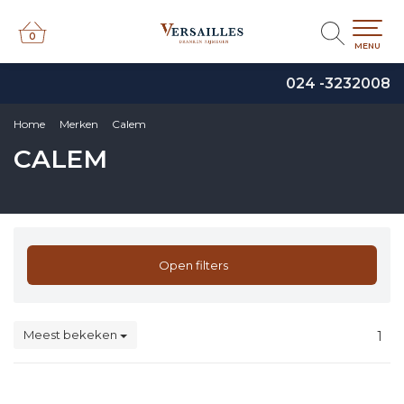
0
0
MENU
024 -3232008
Home
Merken
Calem
CALEM
Open filters
Meest bekeken
1