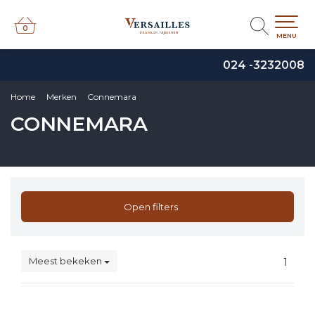
0
0
MENU
024 -3232008
Home
Merken
Connemara
CONNEMARA
Open filters
Meest bekeken
1