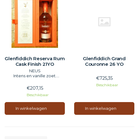
Glenfiddich Reserva Rum
Glenfiddich Grand
Cask Finish 21YO
Couronne 26 YO
NEUS
Intens en vanille zoet.
€725,35
Bloemig, hints van banaan,
Beschikbaar
vijgen, rijke toffee, nieuw leer
€207,15
en eiken.
Beschikbaar
SMAAK
Aanvankelijk zacht, daarna
levendig, levendig en droog,
In winkelwagen
In winkelwagen
peperig, een vleugje rook,
eiken, limoen, gember en
kruiden.
Finish
Heel lang, verwarmend