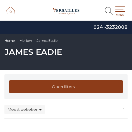
0
0
MENU
024 -3232008
Home
Merken
James Eadie
JAMES EADIE
Open filters
Meest bekeken
1