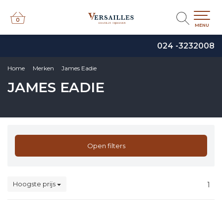
0
0
MENU
024 -3232008
Home
Merken
James Eadie
JAMES EADIE
Open filters
Hoogste prijs
1