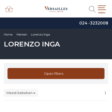
0
0
MENU
024 -3232008
Home
Merken
Lorenzo Inga
LORENZO INGA
Open filters
Meest bekeken
1