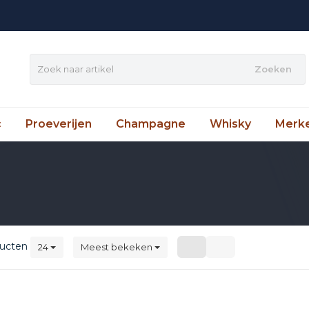
Zoeken
c
Proeverijen
Champagne
Whisky
Merk
ucten
24
Meest bekeken