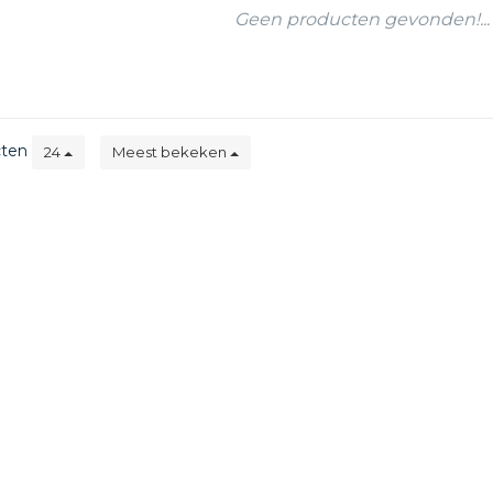
Geen producten gevonden!...
cten
24
Meest bekeken