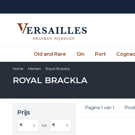
Old and Rare
Gin
Port
Cogna
Home
Merken
Royal Brackla
ROYAL BRACKLA
Pagina 1 van 1
|
Prod
Prijs
€
€
tot