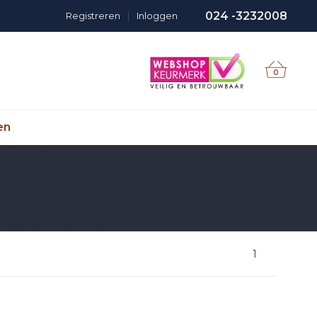
024 -3232008
Registreren
|
Inloggen
0
en
1