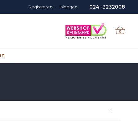
024 -3232008
Registreren
|
Inloggen
0
en
1