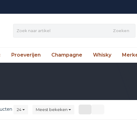
Zoeken
c
Proeverijen
Champagne
Whisky
Merk
ucten
24
Meest bekeken