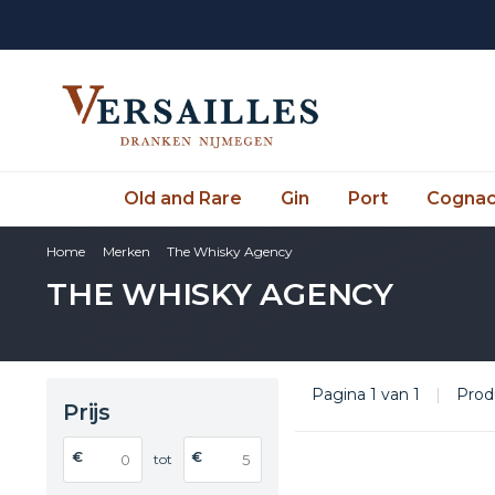
Old and Rare
Gin
Port
Cogna
Home
Merken
The Whisky Agency
THE WHISKY AGENCY
Pagina 1 van 1
|
Prod
Prijs
€
€
tot