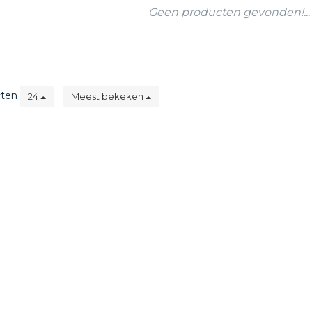
Geen producten gevonden!...
cten
24
Meest bekeken