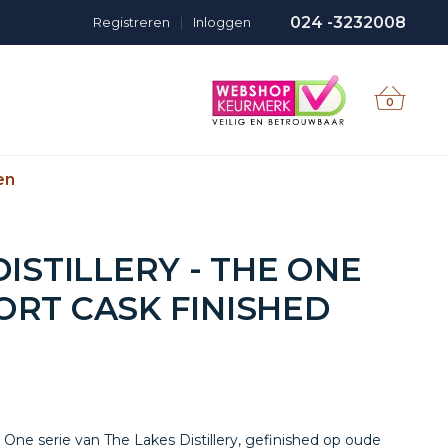
024 -3232008
Registreren
|
Inloggen
0
en
DISTILLERY - THE ONE
RT CASK FINISHED
 One serie van The Lakes Distillery, gefinished op oude