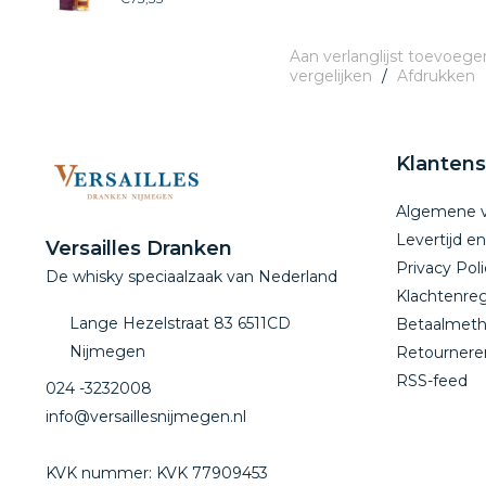
Aan verlanglijst toevoege
vergelijken
/
Afdrukken
Klantens
Algemene 
Levertijd e
Versailles Dranken
Privacy Poli
De whisky speciaalzaak van Nederland
Klachtenreg
Lange Hezelstraat 83 6511CD
Betaalmet
Nijmegen
Retournere
RSS-feed
024 -3232008
info@versaillesnijmegen.nl
KVK nummer: KVK 77909453