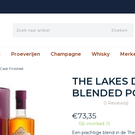
Zoeken
c
Proeverijen
Champagne
Whisky
Merk
 Cask Finished
THE LAKES 
BLENDED PO
0 Review(s)
€
73,35
Op voorraad (1)
Een prachtige blend in de The