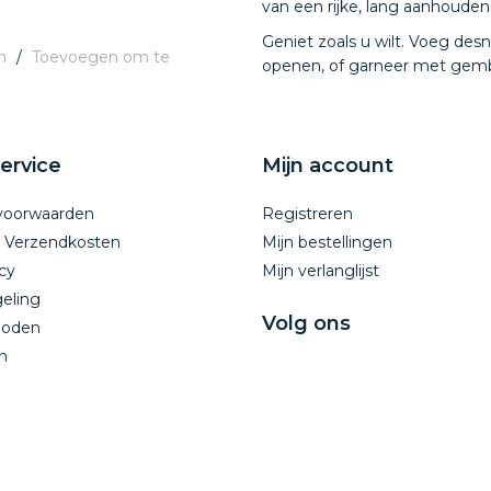
van een rijke, lang aanhouden
Geniet zoals u wilt. Voeg de
n
/
Toevoegen om te
openen, of garneer met gembe
ervice
Mijn account
voorwaarden
Registreren
n Verzendkosten
Mijn bestellingen
cy
Mijn verlanglijst
eling
Volg ons
hoden
n