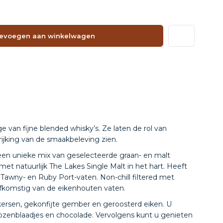
evoegen aan winkelwagen
e van fijne blended whisky’s. Ze laten de rol van
rijking van de smaakbeleving zien.
een unieke mix van geselecteerde graan- en malt
 met natuurlijk The Lakes Single Malt in het hart. Heeft
ll Tawny- en Ruby Port-vaten. Non-chill filtered met
 afkomstig van de eikenhouten vaten.
kersen, gekonfijte gember en geroosterd eiken. U
ozenblaadjes en chocolade. Vervolgens kunt u genieten