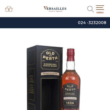
0
0
MENU
024 -3232008