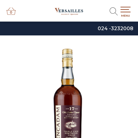
0
0
MENU
024 -3232008