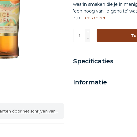
waarin smaken die je in menig 
'een hoog vanille-gehalte' wa
zijn.
Lees meer
+
To
-
Specificaties
Informatie
 door het schrijven van een review