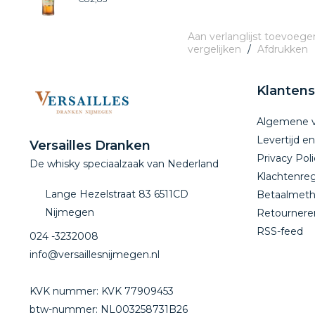
Aan verlanglijst toevoege
vergelijken
/
Afdrukken
Klantens
Algemene 
Levertijd e
Versailles Dranken
Privacy Poli
De whisky speciaalzaak van Nederland
Klachtenreg
Lange Hezelstraat 83 6511CD
Betaalmet
Nijmegen
Retournere
RSS-feed
024 -3232008
info@versaillesnijmegen.nl
KVK nummer: KVK 77909453
btw-nummer: NL003258731B26