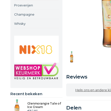
Proeverijen
Champagne
Whisky
Reviews
Help ons en andere klanten
Recent bekeken
Glenmorangie Tale of
Delen
Ice Cream
€82,85