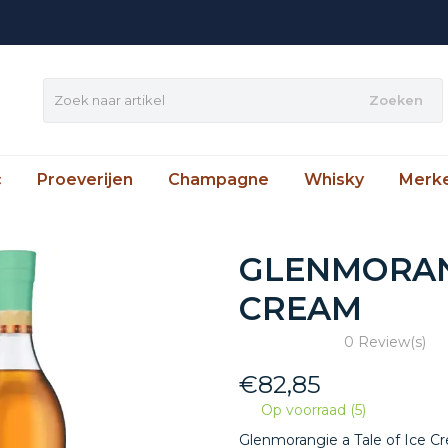
Zoeken
c
Proeverijen
Champagne
Whisky
Merk
GLENMORANG
CREAM
0 Review(s)
€
82,85
Op voorraad (5)
Glenmorangie a Tale of Ice Cr