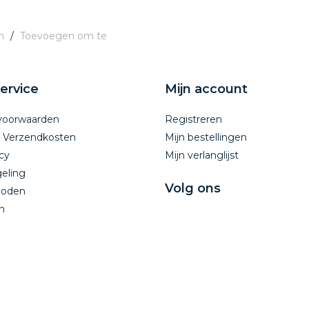
n
/
Toevoegen om te
ervice
Mijn account
voorwaarden
Registreren
n Verzendkosten
Mijn bestellingen
cy
Mijn verlanglijst
eling
Volg ons
hoden
n