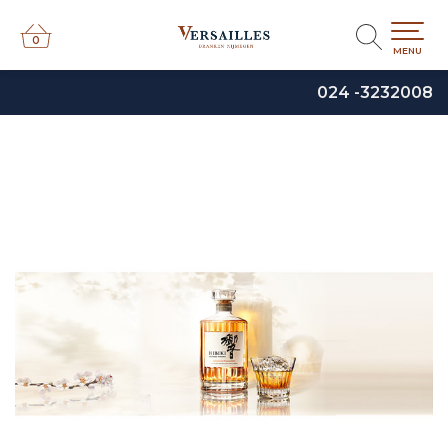
0
0
MENU
024 -3232008