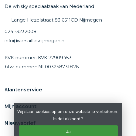
De whisky speciaalzaak van Nederland
Lange Hezelstraat 83 6511CD Nijmegen
024 -3232008
info@versaillesnijmegen.nl
KVK nummer: KVK 77909453
btw-nummer: NL003258731B26
Klantenservice
Mijn account
Wij slaan cookies op om onze website te verbeteren.
Is dat akkoord?
Nieuwsbrief
Ja