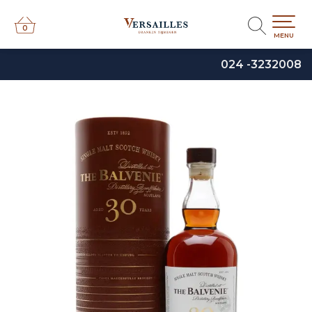
0
0
MENU
024 -3232008