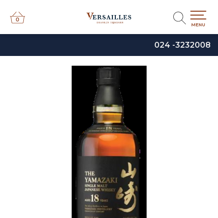
0
0
MENU
024 -3232008