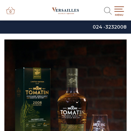
0
0
MENU
024 -3232008