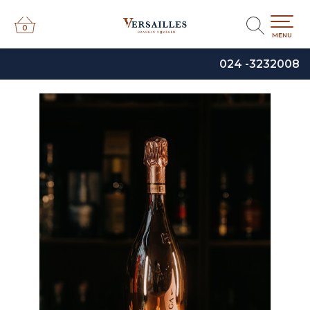
0
0
MENU
024 -3232008