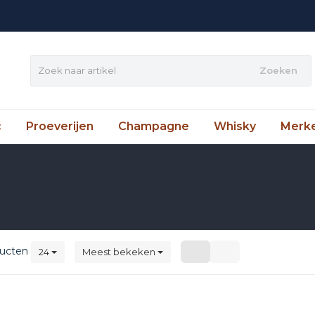
Zoeken
c
Proeverijen
Champagne
Whisky
Merk
ucten
24
Meest bekeken