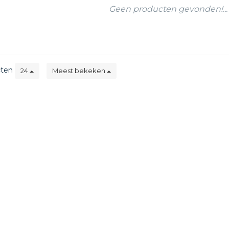
Geen producten gevonden!...
cten
24
Meest bekeken