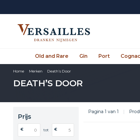
Old and Rare
Gin
Port
Cogna
Home
Merken
Death’s Door
DEATH’S DOOR
Pagina 1 van 1
|
Prod
Prijs
€
€
tot