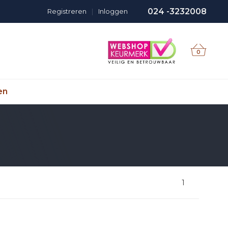
024 -3232008
Registreren
|
Inloggen
0
en
1