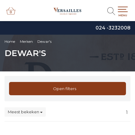
0
0
MENU
024 -3232008
Home
Merken
Dewar's
DEWAR'S
Open filters
Meest bekeken
1