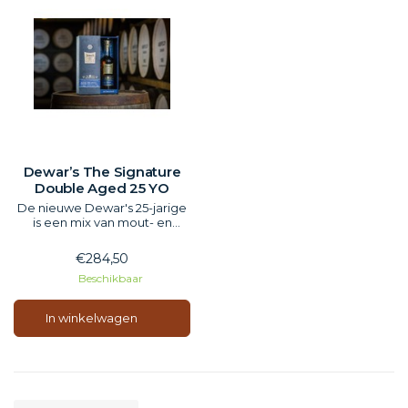
Dewar’s The Signature
Double Aged 25 YO
De nieuwe Dewar's 25-jarige
is een mix van mout- en
graanwhisky's die zijn
afgewerkt in ‘vers
€284,50
gedegradeerde’ vaten die
Beschikbaar
voorheen werden gebruikt
om Royal Brackla te rijpen,
een van de mouten die
In winkelwagen
eigendom zijn van Dewar's.
Dewars meestermenger
Stephanie Ma