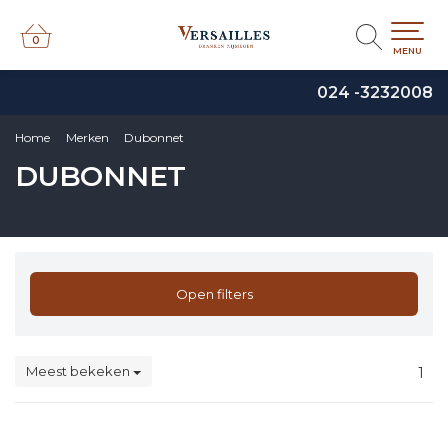
0
0
MENU
024 -3232008
Home
Merken
Dubonnet
DUBONNET
Open filters
Meest bekeken
1