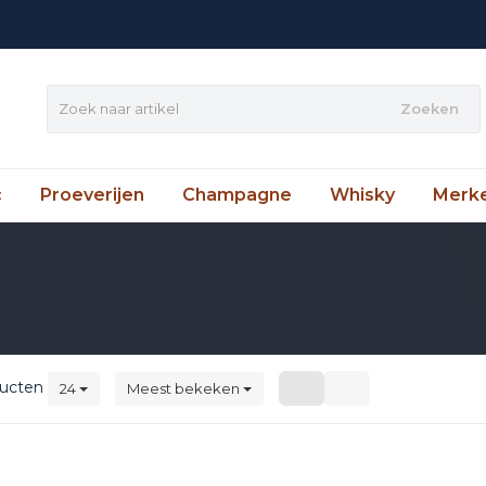
Zoeken
c
Proeverijen
Champagne
Whisky
Merk
ucten
24
Meest bekeken