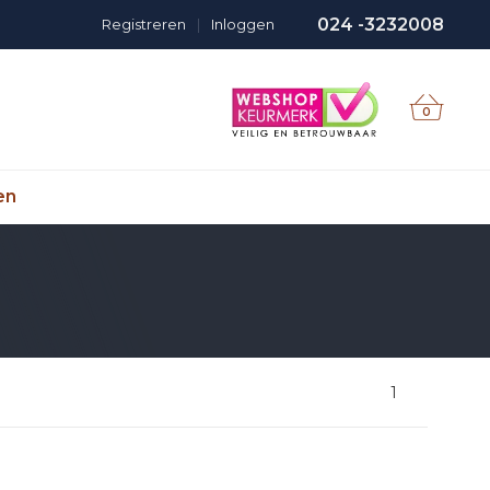
024 -3232008
Registreren
|
Inloggen
0
en
1