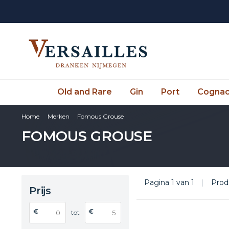
Old and Rare
Gin
Port
Cogna
Home
Merken
Fomous Grouse
FOMOUS GROUSE
Pagina 1 van 1
|
Prod
Prijs
€
€
tot