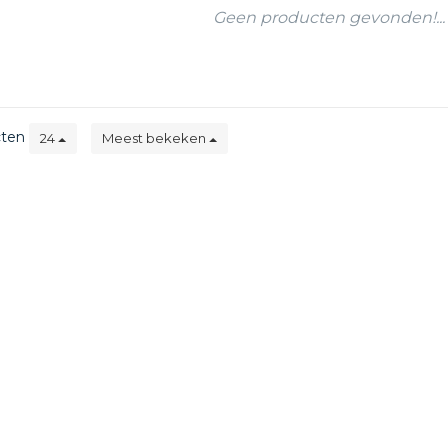
Geen producten gevonden!...
cten
24
Meest bekeken