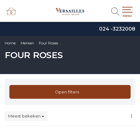
0
0
MENU
024 -3232008
Home
Merken
Four Roses
FOUR ROSES
Open filters
Meest bekeken
1