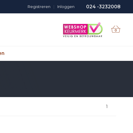
024 -3232008
Registreren
|
Inloggen
0
en
1