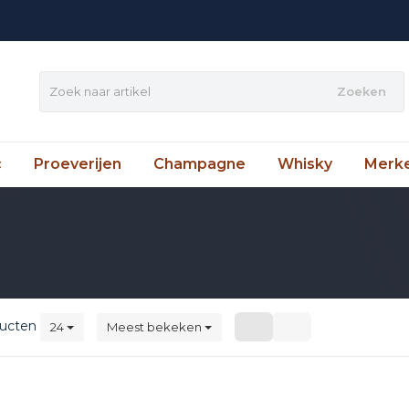
Zoeken
c
Proeverijen
Champagne
Whisky
Merk
ucten
24
Meest bekeken