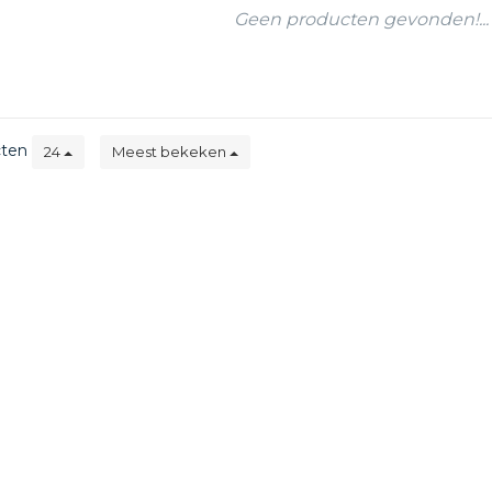
Geen producten gevonden!...
cten
24
Meest bekeken