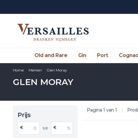
Old and Rare
Gin
Port
Cogna
Home
Merken
Glen Moray
GLEN MORAY
Pagina 1 van 1
|
Prod
Prijs
€
€
tot