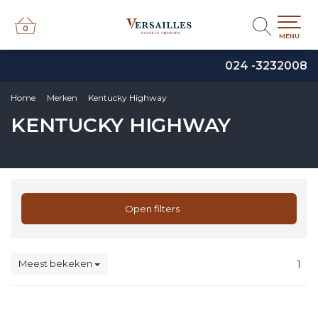
0
0
MENU
024 -3232008
Home
Merken
Kentucky Highway
KENTUCKY HIGHWAY
Open filters
Meest bekeken
1