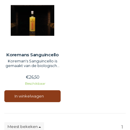
Koremans Sanguincello
Koreman's Sanguincello is
gemaakt van de biologische
Spaanse bloedsinaasappel
Sanguinello. De frisse smaak
€26,50
van het sappige dieprode
Beschikbaar
vruchtvlees en de intense
kleur van de oranje schil
maken de Sanguincello
In winkelwagen
uniek. Koreman's
Sanguincello is net zo vol en
ro
Meest bekeken
1