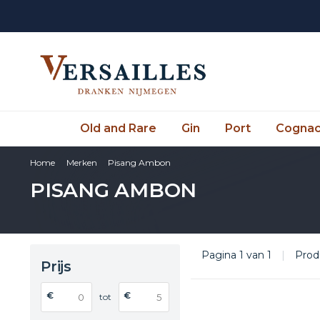
Old and Rare
Gin
Port
Cogna
Home
Merken
Pisang Ambon
PISANG AMBON
Pagina 1 van 1
|
Prod
Prijs
€
€
tot