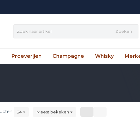
Zoeken
c
Proeverijen
Champagne
Whisky
Merk
ucten
24
Meest bekeken