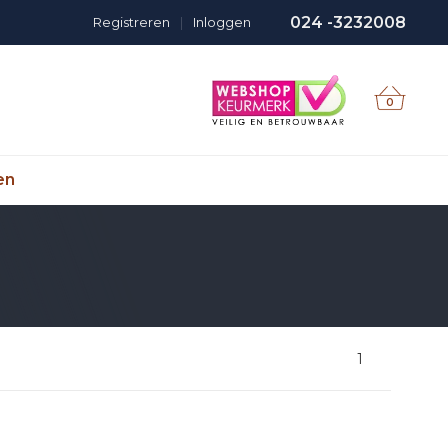
024 -3232008
Registreren
|
Inloggen
0
en
1