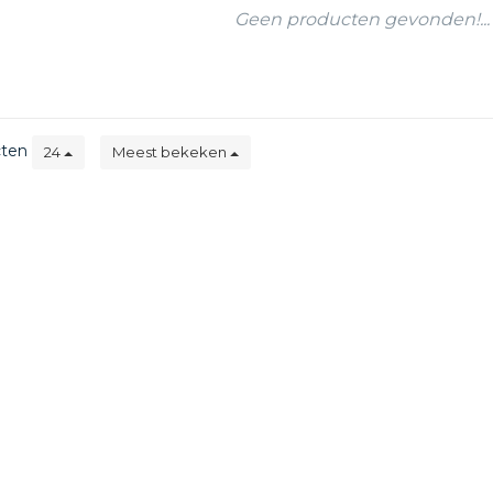
Geen producten gevonden!...
cten
24
Meest bekeken