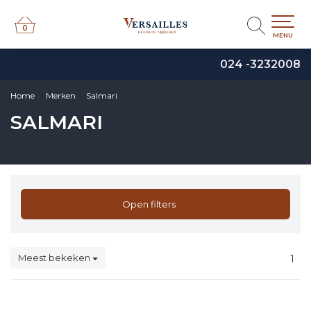
0
0
MENU
024 -3232008
Home
Merken
Salmari
SALMARI
Open filters
Meest bekeken
1