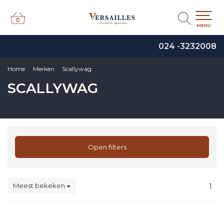
0
0
MENU
024 -3232008
Home
Merken
Scallywag
SCALLYWAG
Open filters
Meest bekeken
1