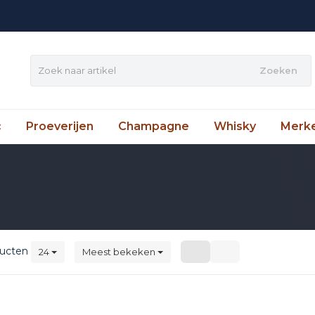
Zoeken
c
Proeverijen
Champagne
Whisky
Merk
ucten
24
Meest bekeken