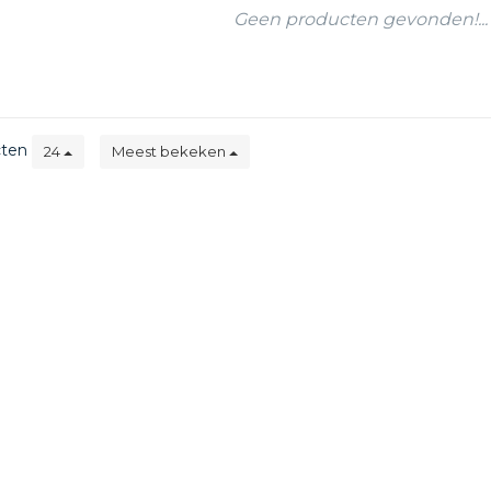
Geen producten gevonden!...
cten
24
Meest bekeken