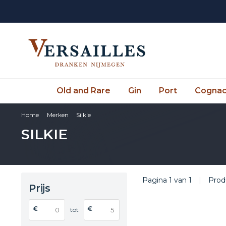
Old and Rare
Gin
Port
Cogna
Home
Merken
Silkie
SILKIE
Pagina 1 van 1
|
Prod
Prijs
€
€
tot