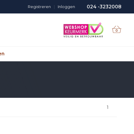
024 -3232008
Registreren
|
Inloggen
0
en
1