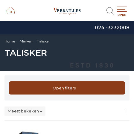
0
0
MENU
024 -3232008
Home
Merken
Talisker
TALISKER
Open filters
Meest bekeken
1