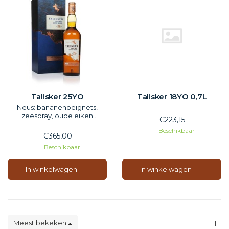
Talisker 25YO
Talisker 18YO 0,7L
Neus: bananenbeignets,
zeespray, oude eiken
€223,15
meubels, ciderappels, een
Beschikbaar
vleugje Frazzles
€365,00
Smaak: bloemige heide
Beschikbaar
ontwikkelt zwaardere tonen
van gezouten karamel, chili-
chocolade, rokerige gerst en
In winkelwagen
In winkelwagen
nectarines.
Afdronk: Rook wordt zoet in
de afdronk, met een
Meest bekeken
1